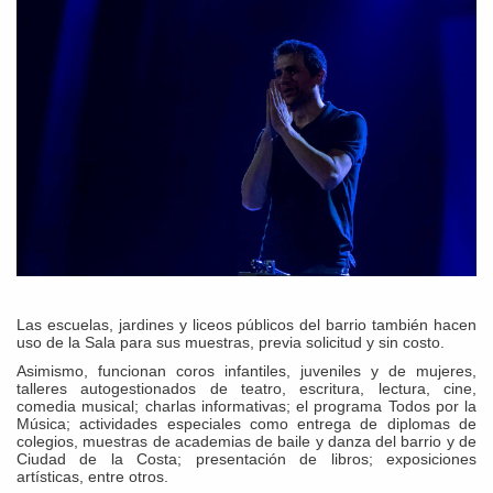
Las escuelas, jardines y liceos públicos del barrio también hacen
uso de la Sala para sus muestras, previa solicitud y sin costo.
Asimismo, funcionan coros infantiles, juveniles y de mujeres,
talleres autogestionados de teatro, escritura, lectura, cine,
comedia musical; charlas informativas; el programa Todos por la
Música; actividades especiales como entrega de diplomas de
colegios, muestras de academias de baile y danza del barrio y de
Ciudad de la Costa; presentación de libros; exposiciones
artísticas, entre otros.