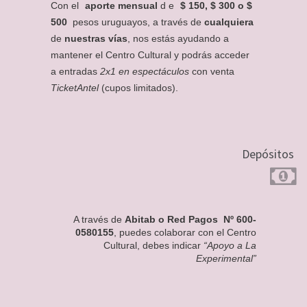
Con el
aporte mensual
d
e
$ 150, $ 300 o $
500
pesos uruguayos
, a través de
cualquiera
de
nuestras vías
,
nos estás ayudando a
mantener el Centro Cultural y podrás acceder
a entradas
2x1 en espectáculos
con venta
TicketAntel
(cupos limitados).
Depósitos
A través de
Abitab o Red Pagos Nº 600-
0580155
, puedes colaborar con el Centro
Cultural, debes indicar
“Apoyo a La
Experimental”