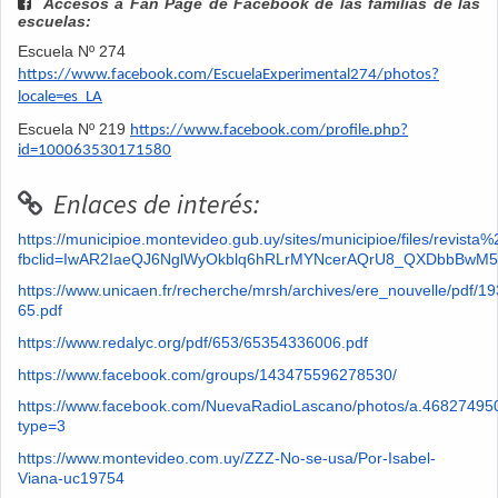
Accesos a Fan Page de Facebook de las familias de las
escuelas:
Escuela Nº 274
https://www.facebook.com/EscuelaExperimental274/photos?
locale=es_LA
Escuela Nº 219
https://www.facebook.com/profile.php?
id=100063530171580
Enlaces de interés:
https://municipioe.montevideo.gub.uy/sites/municipioe/files/revis
fbclid=IwAR2IaeQJ6NglWyOkblq6hRLrMYNcerAQrU8_QXDbbBwM
https://www.unicaen.fr/recherche/mrsh/archives/ere_nouvelle/pdf/19
65.pdf
https://www.redalyc.org/pdf/653/65354336006.pdf
https://www.facebook.com/groups/143475596278530/
https://www.facebook.com/NuevaRadioLascano/photos/a.4682749
type=3
https://www.montevideo.com.uy/ZZZ-No-se-usa/Por-Isabel-
Viana-uc19754