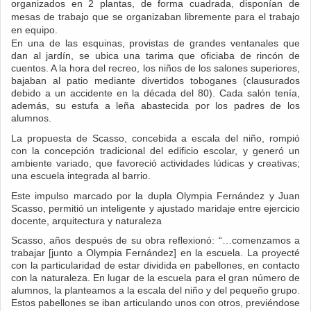
organizados en 2 plantas, de forma cuadrada, disponían de
mesas de trabajo que se organizaban libremente para el trabajo
en equipo.
En una de las esquinas, provistas de grandes ventanales que
dan al jardín, se ubica una tarima que oficiaba de rincón de
cuentos. A la hora del recreo, los niños de los salones superiores,
bajaban al patio mediante divertidos toboganes (clausurados
debido a un accidente en la década del 80). Cada salón tenía,
además, su estufa a leña abastecida por los padres de los
alumnos.
La propuesta de Scasso, concebida a escala del niño, rompió
con la concepción tradicional del edificio escolar, y generó un
ambiente variado, que favoreció actividades lúdicas y creativas;
una escuela integrada al barrio.
Este impulso marcado por la dupla Olympia Fernández y Juan
Scasso, permitió un inteligente y ajustado maridaje entre ejercicio
docente, arquitectura y naturaleza
Scasso, años después de su obra reflexionó: “…comenzamos a
trabajar [junto a Olympia Fernández] en la escuela. La proyecté
con la particularidad de estar dividida en pabellones, en contacto
con la naturaleza. En lugar de la escuela para el gran número de
alumnos, la planteamos a la escala del niño y del pequeño grupo.
Estos pabellones se iban articulando unos con otros, previéndose