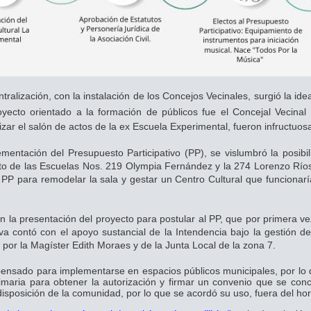
tralización, con la instalación de los Concejos Vecinales, surgió la id
oyecto orientado a la formación de públicos fue el Concejal Vecinal
zar el salón de actos de la ex Escuela Experimental, fueron infructuos
entación del Presupuesto Participativo (PP), se vislumbró la posibil
to de las Escuelas Nos. 219
Olympia Fernández y la 274 Lorenzo Río
l PP para remodelar la sala y gestar un Centro Cultural que funcionaría
 la presentación del proyecto para postular al PP, que por primera vez
tiva contó con el apoyo sustancial de la Intendencia bajo la gestión de
o por la Magíster Edith Moraes y de la Junta Local de la zona 7.
 pensado para implementarse en espacios públicos municipales, por lo 
rimaria para obtener la autorización y firmar un convenio que se co
isposición de la comunidad, por lo que se acordó su uso, fuera del hor