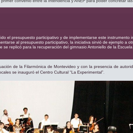
l primer convenio entre la Intendencia y ANEP para poder concretar las
do el presupuesto participativo y de implementarse este instrumento 
ntarse al presupuesto participativo, la iniciativa sirvió de ejemplo a otr
e se replicó para la recuperación del gimnasio Antoniello de la Escue
uación de la Filarmónica de Montevideo y con la presencia de autorid
cales se inauguró el Centro Cultural “La Experimental”.