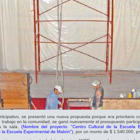
rticipativo, se presentó una nueva propuesta porque era prioritario c
te trabajo en la comunidad, se ganó nuevamente el presupuesto particip
 la sala.
(Nombre del proyecto: “Centro Cultural de la Escuela E
e la Escuela Experimental de Malvín")
, por un monto de $ 1.540.000, p